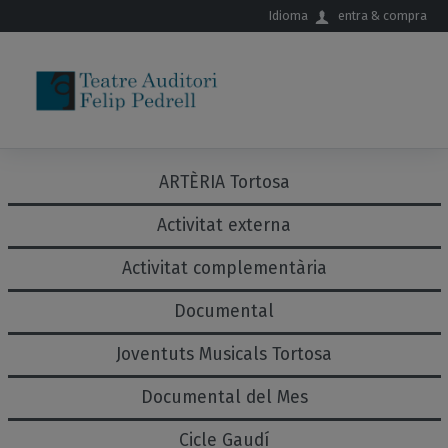
Salta al contingut principal
Idioma
entra & compra
ARTÈRIA Tortosa
Activitat externa
Activitat complementària
Documental
Joventuts Musicals Tortosa
Documental del Mes
Cicle Gaudí