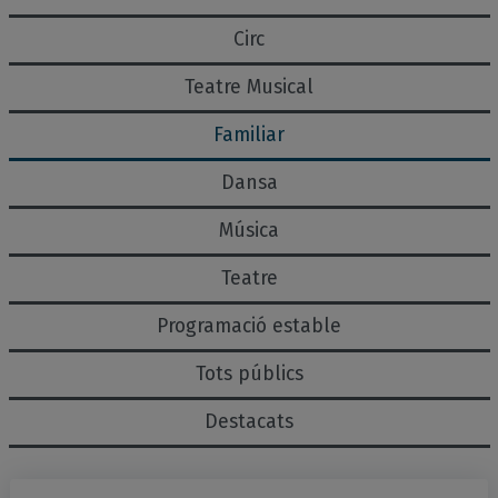
Circ
Teatre Musical
Familiar
Dansa
Música
Teatre
Programació estable
Tots públics
Destacats
Espectacles de la categoria..
Llistat d'esdeveniments